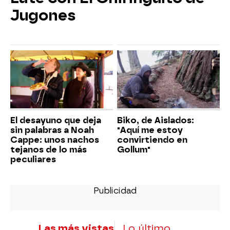
Jugones
El desayuno que deja
Biko, de Aislados:
sin palabras a Noah
"Aquí me estoy
Cappe: unos nachos
convirtiendo en
tejanos de lo más
Gollum"
peculiares
Las más vistas
Lo último