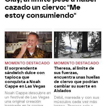
cazado un ciervo: "Me
estoy consumiendo"
MOMENTO DESTACADO
MOMENTO DESTACADO
El sorprendente
Theresa, al límite de
sándwich dulce con
sus fuerzas,
tapioca que
encuentra unas huellas
conquista a Noah
de ciervo que podrían
Cappe en Las Vegas
cambiar su suerte en
Aislados
Noah Cappe descubre en
un festival de Las Vegas
Débil, mareada y con sus
una original creación
músculos cada vez más
inspirada en la cocina
lentos, Theresa sale a