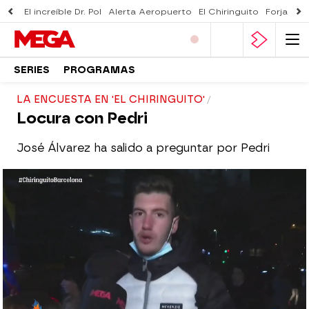
El increíble Dr. Pol
Alerta Aeropuerto
El Chiringuito
Forjado 
SERIES
PROGRAMAS
LA ENCUESTA EN 'EL CHIRINGUITO'
Locura con Pedri
José Álvarez ha salido a preguntar por Pedri
El Chiringuito
Madrid