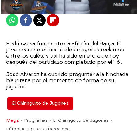
Actualizado:
04 de abril de 2022, 06:00
Publicado:
04 de abril de 2022, 01:22
Whatsapp
Facebook
X
Flipboard
Pedri causa furor entre la afición del Barça. El
joven canario es uno de los mayores reclamos
entre los culés, y así ha sido en el día de hoy
después del partidazo completado por el '16'.
José Álvarez ha querido preguntar a la hinchada
blaugrana por el momento de forma de su
jugador.
El Chiringuito de Jugones
Mega
» Programas
» El Chiringuito de Jugones
»
Fútbol
» Liga
» FC Barcelona