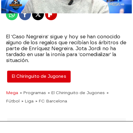
Publicado:
23 de marzo de 2023, 01:21
Whatsapp
Facebook
X
Flipboard
El 'Caso Negreira' sigue y hoy se han conocido
alguno de los regalos que recibían los árbitros de
parte de Enríquez Negreira. Jota Jordi no ha
tardado en usar la ironía para 'comedializar' la
situación.
El Chiringuito de Jugones
Mega
» Programas
» El Chiringuito de Jugones
»
Fútbol
» Liga
» FC Barcelona