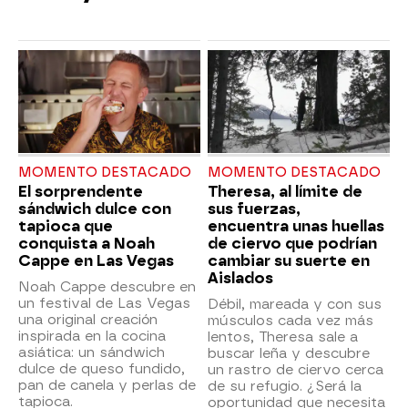
MOMENTO DESTACADO
MOMENTO DESTACADO
El sorprendente
Theresa, al límite de
sándwich dulce con
sus fuerzas,
tapioca que
encuentra unas huellas
conquista a Noah
de ciervo que podrían
Cappe en Las Vegas
cambiar su suerte en
Aislados
Noah Cappe descubre en
un festival de Las Vegas
Débil, mareada y con sus
una original creación
músculos cada vez más
inspirada en la cocina
lentos, Theresa sale a
asiática: un sándwich
buscar leña y descubre
dulce de queso fundido,
un rastro de ciervo cerca
pan de canela y perlas de
de su refugio. ¿Será la
tapioca.
oportunidad que necesita