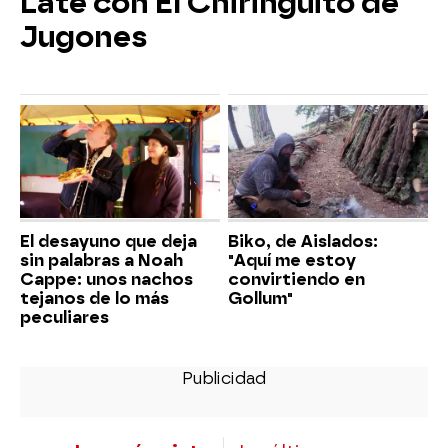
Late con El Chiringuito de
Jugones
El desayuno que deja
Biko, de Aislados:
sin palabras a Noah
"Aquí me estoy
Cappe: unos nachos
convirtiendo en
tejanos de lo más
Gollum"
peculiares