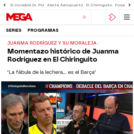
El increíble Dr. Pol
Alerta Aeropuerto
El Chiringuito
Forjado 
SERIES
PROGRAMAS
JUANMA RODRÍGUEZ Y SU MORALEJA
Momentazo histórico de Juanma
Rodríguez en El Chiringuito
"La fábula de la lechera... es el Barça"
El Chiringuito
Madrid