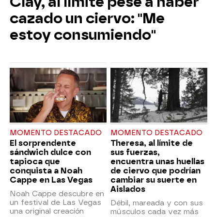
Clay, al límite pese a haber
cazado un ciervo: "Me
estoy consumiendo"
MOMENTO DESTACADO
MOMENTO DESTACADO
El sorprendente
Theresa, al límite de
sándwich dulce con
sus fuerzas,
tapioca que
encuentra unas huellas
conquista a Noah
de ciervo que podrían
Cappe en Las Vegas
cambiar su suerte en
Aislados
Noah Cappe descubre en
un festival de Las Vegas
Débil, mareada y con sus
una original creación
músculos cada vez más