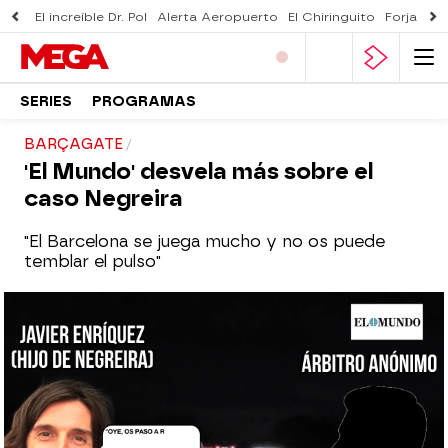
El increíble Dr. Pol
Alerta Aeropuerto
El Chiringuito
Forjado 
SERIES
PROGRAMAS
BARÇAGATE
'El Mundo' desvela más sobre el
caso Negreira
"El Barcelona se juega mucho y no os puede
temblar el pulso"
El Chiringuito