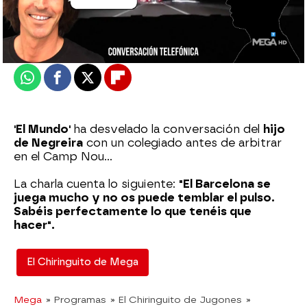
Actualizado:
22 de febrero de 2023, 06:00
Publicado:
22 de febrero de 2023, 02:32
Whatsapp
Facebook
X
Flipboard
'El Mundo'
ha desvelado la conversación del
hijo
de Negreira
con un colegiado antes de arbitrar
en el Camp Nou...
La charla cuenta lo siguiente:
"El Barcelona se
juega mucho y no os puede temblar el pulso.
Sabéis perfectamente lo que tenéis que
hacer".
El Chiringuito de Mega
Mega
» Programas
» El Chiringuito de Jugones
»