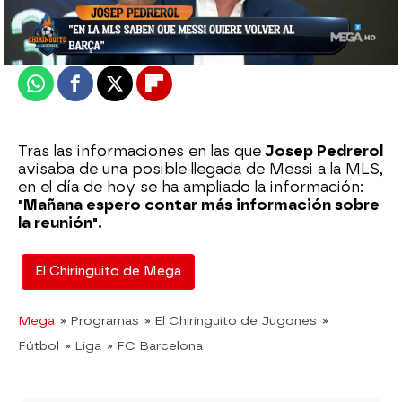
Actualizado:
04 de octubre de 2022, 06:00
Publicado:
04 de octubre de 2022, 01:25
Whatsapp
Facebook
X
Flipboard
Tras las informaciones en las que
Josep Pedrerol
avisaba de una posible llegada de Messi a la MLS,
en el día de hoy se ha ampliado la información:
"Mañana espero contar más información sobre
la reunión".
El Chiringuito de Mega
Mega
» Programas
» El Chiringuito de Jugones
»
Fútbol
» Liga
» FC Barcelona