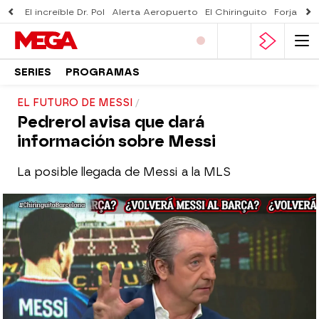
El increíble Dr. Pol
Alerta Aeropuerto
El Chiringuito
Forjado 
SERIES
PROGRAMAS
EL FUTURO DE MESSI
Pedrerol avisa que dará
información sobre Messi
La posible llegada de Messi a la MLS
El Chiringuito
Madrid