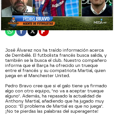
El Chiringuito
Madrid
Publicado:
18 de enero de 2022, 01:31
Whatsapp
Facebook
X
Flipboard
José Álvarez nos ha traído información acerca
de Dembélé. El futbolista francés busca salida, y
también se la busca el club. Nuestro compañero
informa que el Barça ha ofrecido un trueque
entre el francés y su compatriota Martial, quien
juega en el Manchester United.
Pedro Bravo cree que si el galo tiene ya firmado
algo con otro equipo, "no va a aceptar trueque
alguno". Además, ha repasado la actualidad de
Anthony Martial, añadiendo que ha jugado muy
poco: "El problema de Martial es que no juega".
¡No te pierdas las palabras del superagente!