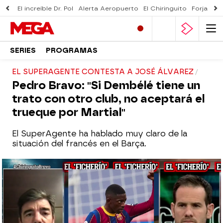
El increíble Dr. Pol
Alerta Aeropuerto
El Chiringuito
Forjado 
SERIES
PROGRAMAS
EL SUPERAGENTE CONTESTA A JOSÉ ÁLVAREZ
Pedro Bravo: "Si Dembélé tiene un
trato con otro club, no aceptará el
trueque por Martial"
El SuperAgente ha hablado muy claro de la
situación del francés en el Barça.