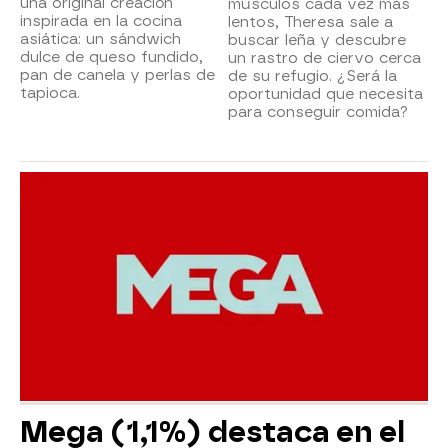
una original creación
músculos cada vez más
inspirada en la cocina
lentos, Theresa sale a
asiática: un sándwich
buscar leña y descubre
dulce de queso fundido,
un rastro de ciervo cerca
pan de canela y perlas de
de su refugio. ¿Será la
tapioca.
oportunidad que necesita
para conseguir comida?
Mega (1,1%) destaca en el