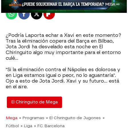
Publicado:
25 de enero de 2024, 02:45
Whatsapp
Facebook
X
Flipboard
¿Podría Laporta echar a Xavi en este momento?
Tras la eliminación copera del Barça en Bilbao,
Jota Jordi ha desvelado esta noche en El
Chiringuito algo muy importante para el entorno
culé...
"Si la eliminación contra el Nápoles es dolorosa y
en Liga estamos igual o peor, no lo aguantaría".
Ojo a esto de Jota Jordi. Xavi y su futuro... está
en el aire.
El Chiringuito de Mega
Mega
» Programas
» El Chiringuito de Jugones
»
Fútbol
» Liga
» FC Barcelona