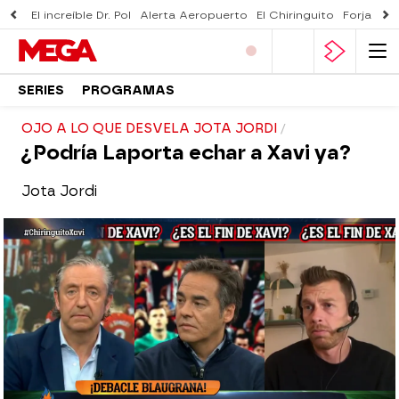
El increíble Dr. Pol
Alerta Aeropuerto
El Chiringuito
Forjado 
SERIES
PROGRAMAS
OJO A LO QUE DESVELA JOTA JORDI
¿Podría Laporta echar a Xavi ya?
Jota Jordi
El Chiringuito