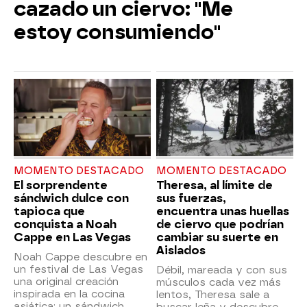
cazado un ciervo: "Me
estoy consumiendo"
MOMENTO DESTACADO
MOMENTO DESTACADO
El sorprendente
Theresa, al límite de
sándwich dulce con
sus fuerzas,
tapioca que
encuentra unas huellas
conquista a Noah
de ciervo que podrían
Cappe en Las Vegas
cambiar su suerte en
Aislados
Noah Cappe descubre en
un festival de Las Vegas
Débil, mareada y con sus
una original creación
músculos cada vez más
inspirada en la cocina
lentos, Theresa sale a
asiática: un sándwich
buscar leña y descubre