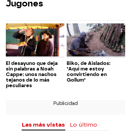
Jugones
El desayuno que deja
Biko, de Aislados:
sin palabras a Noah
"Aquí me estoy
Cappe: unos nachos
convirtiendo en
tejanos de lo más
Gollum"
peculiares
Las más vistas
Lo último