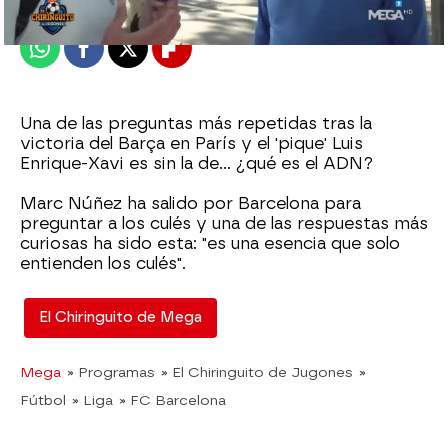
Publicado:
12 de abril de 2024, 02:01
Whatsapp
Facebook
X
Flipboard
Una de las preguntas más repetidas tras la
victoria del Barça en París y el 'pique' Luis
Enrique-Xavi es sin la de... ¿qué es el ADN?
Marc Núñez ha salido por Barcelona para
preguntar a los culés y una de las respuestas más
curiosas ha sido esta: "es una esencia que solo
entienden los culés".
El Chiringuito de Mega
Mega
» Programas
» El Chiringuito de Jugones
»
Fútbol
» Liga
» FC Barcelona