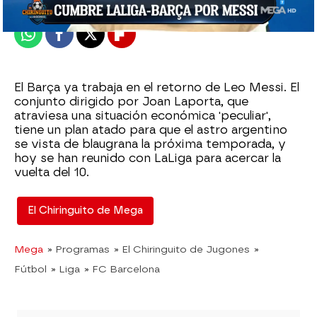
Publicado:
27 de abril de 2023, 04:14
Whatsapp
Facebook
X
Flipboard
El Barça ya trabaja en el retorno de Leo Messi. El
conjunto dirigido por Joan Laporta, que
atraviesa una situación económica 'peculiar',
tiene un plan atado para que el astro argentino
se vista de blaugrana la próxima temporada, y
hoy se han reunido con LaLiga para acercar la
vuelta del 10.
El Chiringuito de Mega
Mega
» Programas
» El Chiringuito de Jugones
»
Fútbol
» Liga
» FC Barcelona