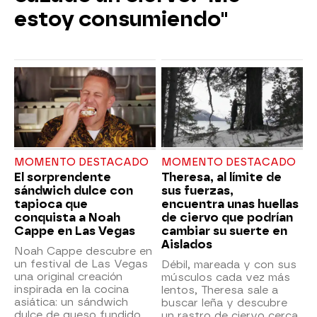
estoy consumiendo"
MOMENTO DESTACADO
MOMENTO DESTACADO
El sorprendente
Theresa, al límite de
sándwich dulce con
sus fuerzas,
tapioca que
encuentra unas huellas
conquista a Noah
de ciervo que podrían
Cappe en Las Vegas
cambiar su suerte en
Aislados
Noah Cappe descubre en
un festival de Las Vegas
Débil, mareada y con sus
una original creación
músculos cada vez más
inspirada en la cocina
lentos, Theresa sale a
asiática: un sándwich
buscar leña y descubre
dulce de queso fundido,
un rastro de ciervo cerca