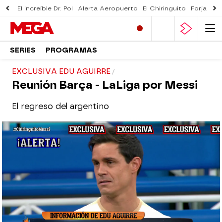
El increíble Dr. Pol
Alerta Aeropuerto
El Chiringuito
Forjado 
SERIES
PROGRAMAS
EXCLUSIVA EDU AGUIRRE
Reunión Barça - LaLiga por Messi
El regreso del argentino
El Chiringuito