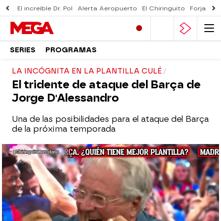
El increíble Dr. Pol
Alerta Aeropuerto
El Chiringuito
Forjado 
SERIES
PROGRAMAS
LA INCÓGNITA EN LA PLANTILLA CULÉ
El tridente de ataque del Barça de
Jorge D'Alessandro
Una de las posibilidades para el ataque del Barça
de la próxima temporada
El Chiringuito