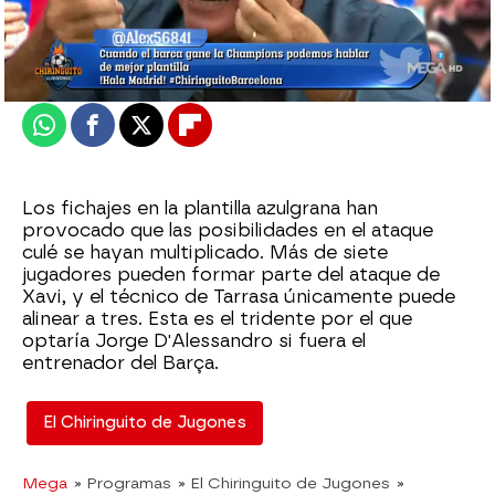
Madrid
Actualizado:
09 de agosto de 2022, 06:00
Publicado:
09 de agosto de 2022, 01:24
Whatsapp
Facebook
X
Flipboard
Los fichajes en la plantilla azulgrana han
provocado que las posibilidades en el ataque
culé se hayan multiplicado. Más de siete
jugadores pueden formar parte del ataque de
Xavi, y el técnico de Tarrasa únicamente puede
alinear a tres. Esta es el tridente por el que
optaría Jorge D'Alessandro si fuera el
entrenador del Barça.
El Chiringuito de Jugones
Mega
» Programas
» El Chiringuito de Jugones
»