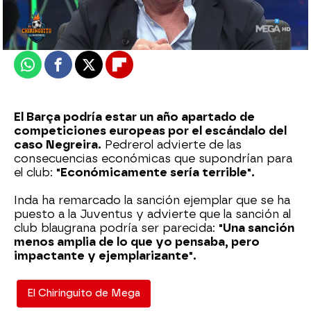
Actualizado:
28 de febrero de 2023, 06:00
Publicado:
28 de febrero de 2023, 02:40
Whatsapp
Facebook
X
Flipboard
El Barça podría estar un año apartado de
competiciones europeas por el escándalo del
caso Negreira.
Pedrerol advierte de las
consecuencias económicas que supondrían para
el club:
"Económicamente sería terrible".
Inda ha remarcado la sanción ejemplar que se ha
puesto a la Juventus y advierte que la sanción al
club blaugrana podría ser parecida:
"Una sanción
menos amplia de lo que yo pensaba, pero
impactante y ejemplarizante".
El Chiringuito de Mega