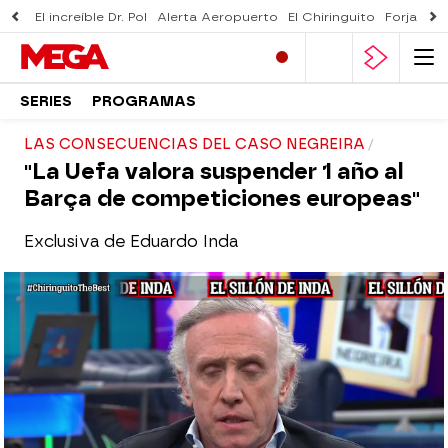
El increíble Dr. Pol
Alerta Aeropuerto
El Chiringuito
Forjado 
SERIES
PROGRAMAS
LAS CONSECUENCIAS DEL CASO NEGREIRA
"La Uefa valora suspender 1 año al
Barça de competiciones europeas"
Exclusiva de Eduardo Inda
El Chiringuito