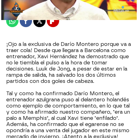
Publicado:
10 de enero de 2022, 02:40
Whatsapp
Facebook
X
Flipboard
¡Ojo a la exclusiva de Darío Montero porque va a
traer cola! Desde que llegara a Barcelona como
entrenador, Xavi Hernández ha demostrado que
no le tiembla el pulso a la hora de tomar
decisiones. Luuk de Jong, a pesar de estar en la
rampa de salida, ha salvado los dos últimos
partidos con dos goles de cabeza.
Tal y como ha confirmado Darío Montero, el
entrenador azulgrana puso al delantero holandés
como ejemplo de comportamiento, en lo que tal
y como ha afirmado nuestro compañero, "era un
palo a Memphis", al cual Xavi tiene "enfilado".
Además, ha confirmado que el egarense no se
opondría a una venta del jugador en este mismo
mercado de invierno. ¡Atento a la exclusiva!