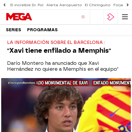
El increíble Dr. Pol
Alerta Aeropuerto
El Chiringuito
Forjado 
SERIES
PROGRAMAS
LA INFORMACIÓN SOBRE EL BARCELONA
"Xavi tiene enfilado a Memphis"
Darío Montero ha anunciado que Xavi
Hernández no quiere a Memphis en el equipo"
El Chiringuito
Madrid