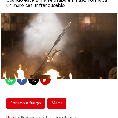
Cuando este arma se usaba en masa, formaba
un muro casi infranqueable.
mega
Madrid
Publicado:
28 de enero de 2020, 22:34
Whatsapp
Facebook
X
Flipboard
Forjado a fuego
Mega
Mega
» Programas
» Forjado a Fuego