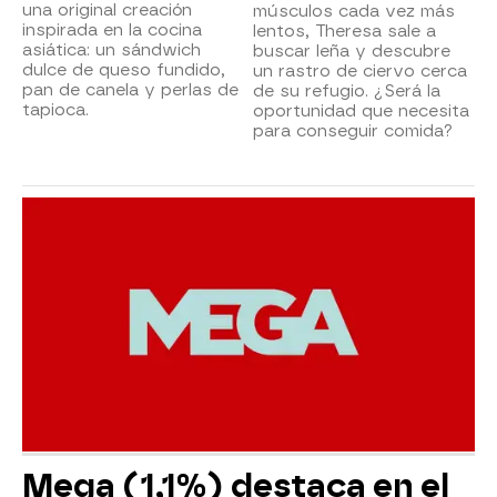
una original creación
músculos cada vez más
inspirada en la cocina
lentos, Theresa sale a
asiática: un sándwich
buscar leña y descubre
dulce de queso fundido,
un rastro de ciervo cerca
pan de canela y perlas de
de su refugio. ¿Será la
tapioca.
oportunidad que necesita
para conseguir comida?
Mega (1,1%) destaca en el