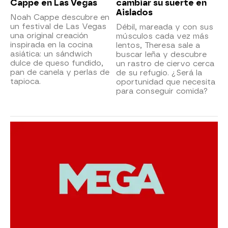
Cappe en Las Vegas
cambiar su suerte en
Aislados
Noah Cappe descubre en
un festival de Las Vegas
Débil, mareada y con sus
una original creación
músculos cada vez más
inspirada en la cocina
lentos, Theresa sale a
asiática: un sándwich
buscar leña y descubre
dulce de queso fundido,
un rastro de ciervo cerca
pan de canela y perlas de
de su refugio. ¿Será la
tapioca.
oportunidad que necesita
para conseguir comida?