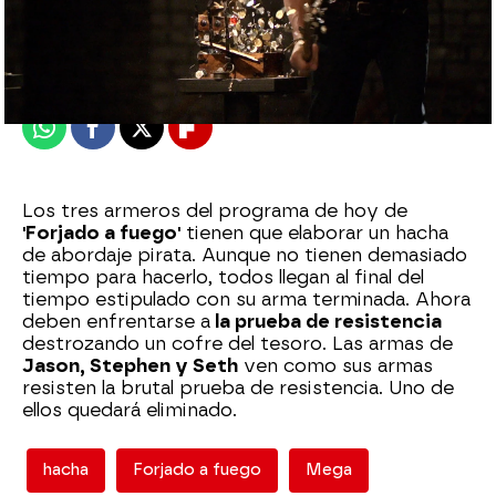
mega
Madrid
Publicado:
05 de mayo de 2020, 10:53
Whatsapp
Facebook
X
Flipboard
Los tres armeros del programa de hoy de
'Forjado a fuego'
tienen que elaborar un hacha
de abordaje pirata. Aunque no tienen demasiado
tiempo para hacerlo, todos llegan al final del
tiempo estipulado con su arma terminada. Ahora
deben enfrentarse a
la prueba de resistencia
destrozando un cofre del tesoro. Las armas de
Jason, Stephen y Seth
ven como sus armas
resisten la brutal prueba de resistencia. Uno de
ellos quedará eliminado.
hacha
Forjado a fuego
Mega