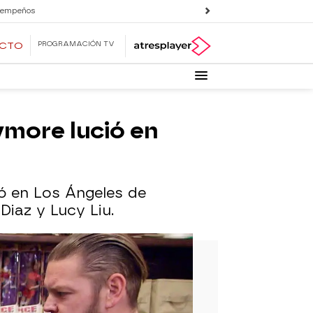
 empeños
PROGRAMACIÓN TV
ECTO
ymore lució en
vó en Los Ángeles de
iaz y Lucy Liu.