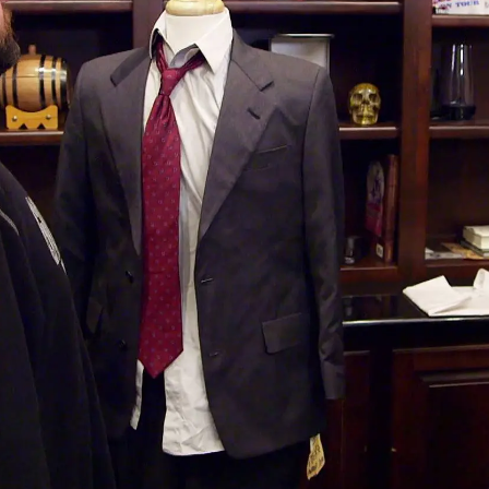
Whatsapp
Facebook
X
Flipboa
orreo a La casa de empeños un traje
ore
en la escena que se hace pasar por
a de Los Ángeles de Charlie de 2000.
t para saber cuánto pide por él.
El
por 1.000 dólares.
Según cuenta, lo