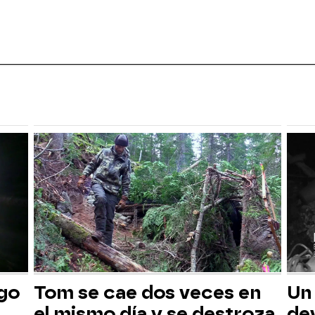
sgo
Tom se cae dos veces en
Un
el mismo día y se destroza
dev