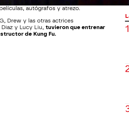
os. Afirma que era de su hermano que
elículas, autógrafos y atrezo.
L
G, Drew y las otras actrices
 Diaz y Lucy Liu,
tuvieron que entrenar
structor de Kung Fu.