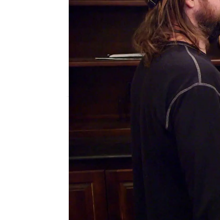
mega
Publicado:
08 de enero de 2024, 21:04
Robert ha enviado por c
que llevo Drew Barrym
un hombre de la películ
Corey telefonea a Rober
cliente desea venderlo 