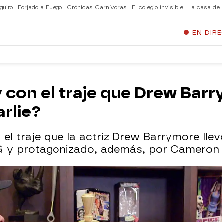
guito
Forjado a Fuego
Crónicas Carnívoras
El colegio invisible
La casa de
EN DIR
con el traje que Drew Barr
rlie?
 el traje que la actriz Drew Barrymore lle
cG y protagonizado, además, por Cameron D