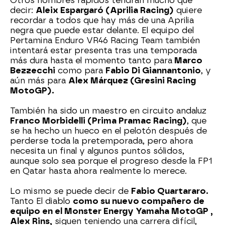
Otros hombres rápidos tendrán mucho que
decir:
Aleix Espargaró (Aprilia Racing)
quiere
recordar a todos que hay más de una Aprilia
negra que puede estar delante. El equipo del
Pertamina Enduro VR46 Racing Team también
intentará estar presenta tras una temporada
más dura hasta el momento tanto para
Marco
Bezzecchi
como para
Fabio Di Giannantonio
, y
aún más para
Alex Márquez (Gresini Racing
MotoGP).
También ha sido un maestro en circuito andaluz
Franco Morbidelli (Prima Pramac Racing)
, que
se ha hecho un hueco en el pelotón después de
perderse toda la pretemporada, pero ahora
necesita un final y algunos puntos sólidos,
aunque solo sea porque el progreso desde la FP1
en Qatar hasta ahora realmente lo merece.
Lo mismo se puede decir de
Fabio Quartararo.
Tanto El diablo
como su nuevo compañero de
equipo en el Monster Energy Yamaha MotoGP ,
Alex Rins,
siguen teniendo una carrera difícil,