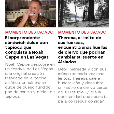
MOMENTO DESTACADO
MOMENTO DESTACADO
El sorprendente
Theresa, al límite de
sándwich dulce con
sus fuerzas,
tapioca que
encuentra unas huellas
conquista a Noah
de ciervo que podrían
Cappe en Las Vegas
cambiar su suerte en
Aislados
Noah Cappe descubre en
un festival de Las Vegas
Débil, mareada y con sus
una original creación
músculos cada vez más
inspirada en la cocina
lentos, Theresa sale a
asiática: un sándwich
buscar leña y descubre
dulce de queso fundido,
un rastro de ciervo cerca
pan de canela y perlas de
de su refugio. ¿Será la
tapioca.
oportunidad que necesita
para conseguir comida?