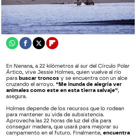
mega
Publicado:
27 de diciembre de 2024, 18:35
Whatsapp
Facebook
X
Flipboard
En Nenana, a 22 kilómetros al sur del Círculo Polar
Ártico, vive Jessie Holmes, quien vuelve al río
para
buscar troncos
y se encuentra con un alce
cruzando el arroyo.
“Me inunda de alegría ver
animales como este en esta tierra salvaje”
,
asegura.
Holmes depende de los recursos que lo rodean
para mantener su vida de subsistencia.
Aprovecha las 22 horas de luz del día para
conseguir madera, que usará para mejorar su
campamento en el futuro. Finalmente,
encuentra