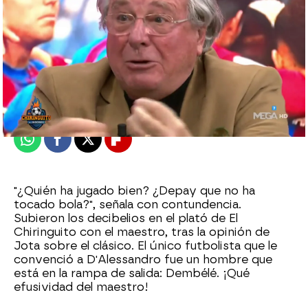
El Chiringuito
Madrid
Publicado:
13 de enero de 2022, 01:11
Whatsapp
Facebook
X
Flipboard
"¿Quién ha jugado bien? ¿Depay que no ha
tocado bola?", señala con contundencia.
Subieron los decibelios en el plató de El
Chiringuito con el maestro, tras la opinión de
Jota sobre el clásico. El único futbolista que le
convenció a D'Alessandro fue un hombre que
está en la rampa de salida: Dembélé. ¡Qué
efusividad del maestro!