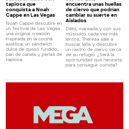
tapioca que
encuentra unas huellas
conquista a Noah
de ciervo que podrían
Cappe en Las Vegas
cambiar su suerte en
Aislados
Noah Cappe descubre en
un festival de Las Vegas
Débil, mareada y con sus
una original creación
músculos cada vez más
inspirada en la cocina
lentos, Theresa sale a
asiática: un sándwich
buscar leña y descubre
dulce de queso fundido,
un rastro de ciervo cerca
pan de canela y perlas de
de su refugio. ¿Será la
tapioca.
oportunidad que necesita
para conseguir comida?