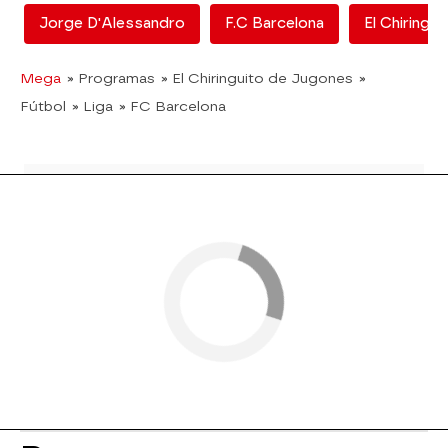
Jorge D'Alessandro
F.C Barcelona
El Chiringu
Mega
» Programas
» El Chiringuito de Jugones
»
Fútbol
» Liga
» FC Barcelona