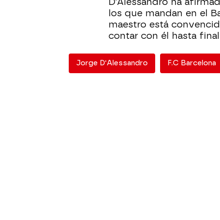
D'Alessandro ha afirmad
los que mandan en el Bar
maestro está convencid
contar con él hasta fina
Jorge D'Alessandro
F.C Barcelona