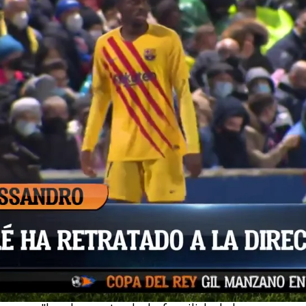
Whatsapp
Facebook
X
Flipboa
aestro! Jota Jordi ha criticado a
erse negado a salir del Barcelona este
ando se le ha comunicado que no
iseta azulgrana y han saltado chispas en
o.
do ante las presiones del club y Jorge