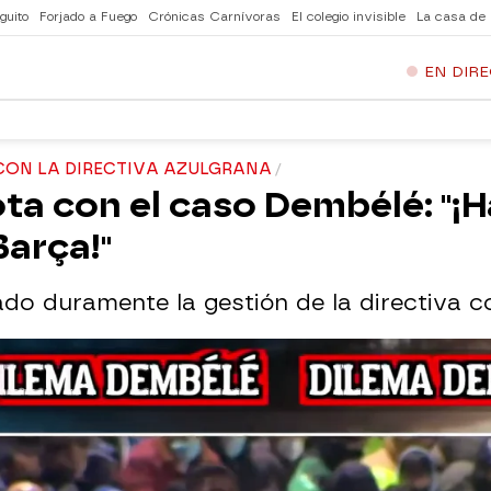
guito
Forjado a Fuego
Crónicas Carnívoras
El colegio invisible
La casa de
EN DIR
CON LA DIRECTIVA AZULGRANA
ta con el caso Dembélé: "¡H
arça!"
ado duramente la gestión de la directiva c