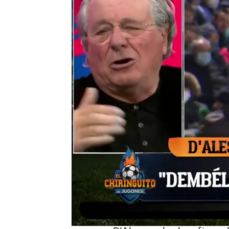
El Chiringuito
Madrid
Publicado:
02 de febrero de 2022, 00:50
¡Cómo se ha puesto el m
Ousmane Dembélé al hab
mercado de invierno cu
volvería a vestir la cam
el plato de El Chiringuit
El futbolista no ha cedi