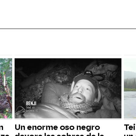
n
Un enorme oso negro
Tei