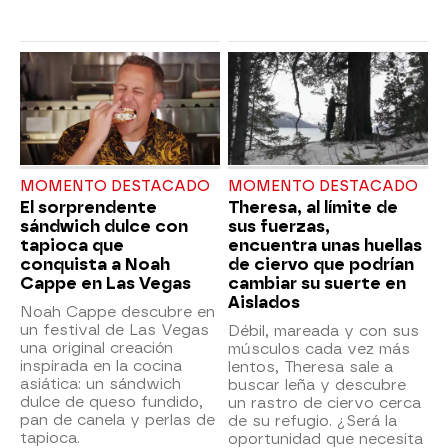
MOMENTO DESTACADO
MOMENTO DESTACADO
El sorprendente
Theresa, al límite de
sándwich dulce con
sus fuerzas,
tapioca que
encuentra unas huellas
conquista a Noah
de ciervo que podrían
Cappe en Las Vegas
cambiar su suerte en
Aislados
Noah Cappe descubre en
un festival de Las Vegas
Débil, mareada y con sus
una original creación
músculos cada vez más
inspirada en la cocina
lentos, Theresa sale a
asiática: un sándwich
buscar leña y descubre
dulce de queso fundido,
un rastro de ciervo cerca
pan de canela y perlas de
de su refugio. ¿Será la
tapioca.
oportunidad que necesita