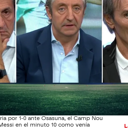
Whatsapp
Facebook
X
Flipboa
da mucho que hablar en las últimas
 de la sanción que le ha impuesto el
 dos semanas de empleo y sueldo, y
ino no continuará en el conjunto
mado L'Équipe, podía esperarse un
 la afición culé.
oria por 1-0 ante Osasuna, el Camp Nou
Messi en el minuto 10 como venía
L