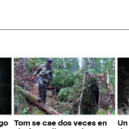
sgo
Tom se cae dos veces en
Un