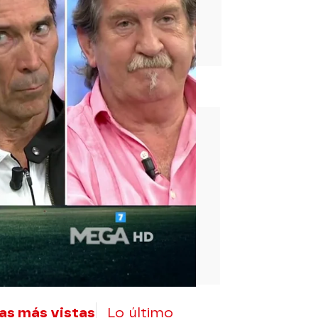
rd
as más vistas
Lo último