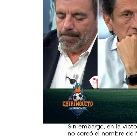
El Chiringuito
Publicado:
03 de mayo de 2023, 03:48
El futuro de Leo Messi 
semanas. Tras la noticia
PSG, una suspensión de
conocerse que el argent
francés, según ha infor
nuevo guiño por parte de
Sin embargo, en la vict
no coreó el nombre de 