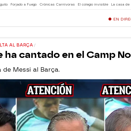
guito
Forjado a Fuego
Crónicas Carnívoras
El colegio invisible
La casa de
EN DIR
ELTA AL BARÇA
e ha cantado en el Camp Nou
a de Messi al Barça.